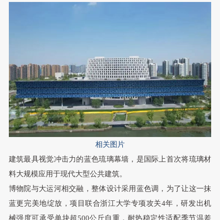
相关图片
建筑最具视觉冲击力的蓝色琉璃幕墙
，
是国际上首次将琉璃材
料大规模应用于现代大型公共建筑
。
博物院与大运河相交融
，
整体设计采用蓝色调
，
为了让这一抹
蓝更完美地绽放
，
项目联合浙江大学专项攻关4年
，
研发出机
械强度可承受单块超500公斤自重
，
耐热稳定性适配季节温差