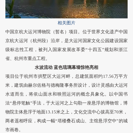
相关图片
中国京杭大运河博物院（暂名）项目
。
位于世界文化遗产中国
京杭大运河（杭州段）沿岸
，
是大运河国家文化公园建设国家
级标志性工程
，
被列入国家发展改革委“十四五”规划和浙江
省、杭州市重点工程
。
水波流动
蓝色琉璃幕墙惊艳亮相
项目位于杭州市拱墅区大运河畔
，
总建筑面积约17.56万平方
米
，
建筑由赫尔佐格与德梅隆事务所设计
，
设计灵感由大运河
水道而生
，
将依山面水和映照运河的概念具象化
。
以中国书
法“悬停笔触”手法
，
于大运河之上勾勒一座悬浮的博物馆
，
博
物院主体悬浮于地面13.15米之上
，
文化交流中心拔高至70米
，
两者遥相呼应，构成一幅“塔楼叠石成山、主馆悬浮空中”的城
市画卷
。