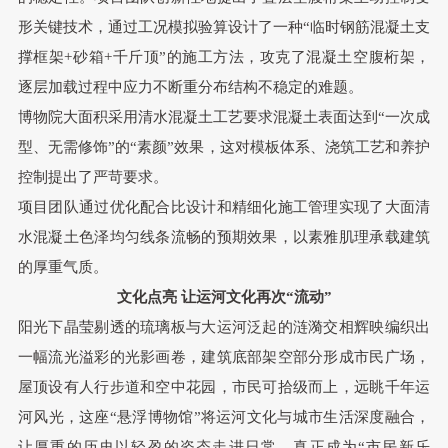
形关键技术
，
通过工况模拟验算设计了一种“临时钢筋混凝土支
撑框架+砂箱+千斤顶”的施工方法
，
攻克了混凝土空腹桁架
，
逐层加载过程中应力不断重分布结构不稳定的难题
。
博物院大面积采用清水混凝土工艺要求混凝土表面达到“一次成
型、无需修饰”的“素颜”效果
，
这对模板体系、浇筑工艺和养护
控制提出了严苛要求
。
项目团队通过优化配合比设计和精细化施工管理实现了大面清
水混凝土色泽均匀线条流畅的预期效果
，
以素雅肌理承载建筑
的厚重气质
。
文化点亮
让运河文化再次“流动”
阳光下晶莹剔透的琉璃板与大运河泛起的涟漪交相辉映编织出
一幅流光溢彩的光影画卷
，
建筑底部架空部分形成市民广场
，
屋顶设有人行步道和空中花园
，
市民可拾级而上
，
远眺千年运
河风光
，
这座“悬浮博物馆”将运河文化与城市生活深度融合
，
让厚重的历史以轻盈的姿态走进日常
，
真正成为“市民新乐