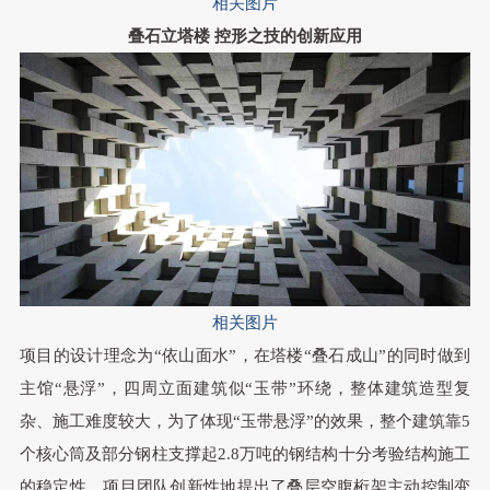
相关图片
叠石立塔楼
控形之技的创新应用
相关图片
项目的设计理念为“依山面水”
，
在塔楼“叠石成山”的同时做到
主馆“悬浮”
，
四周立面建筑似“玉带”环绕
，
整体建筑造型复
杂、施工难度较大
，
为了体现“玉带悬浮”的效果
，
整个建筑靠5
个核心筒及部分钢柱支撑起2.8万吨的钢结构十分考验结构施工
的稳定性
。
项目团队创新性地提出了叠层空腹桁架主动控制变