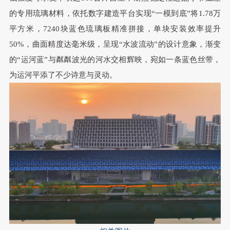
的专用琉璃材料
，
依托数字建造平台实现“一模到底”将1.78万
平方米
，
7240块蓝色琉璃板精准拼接
，
单块安装效率提升
50%
，
曲面精度达毫米级
，
呈现“水波流动”的设计意象
，
渐变
的“运河蓝”与粼粼波光的河水交相辉映
，
宛如一条蓝色丝带
，
为运河平添了不少诗意与灵动
。