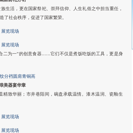
贵族生活，更在国家祭祀、崇拜信仰、人生礼俗之中担当重任，
造了社会秩序，促进了国家繁荣。
展览现场
展览现场
“合二为一”的创意食器……它们不仅是煮饭吃饭的工具，更是身
面纹分裆圆肩青铜鬲
琅美器宴华章
皿精致华丽；市井巷陌间，碗盘承载温情。漆木温润、瓷釉生
展览现场
展览现场