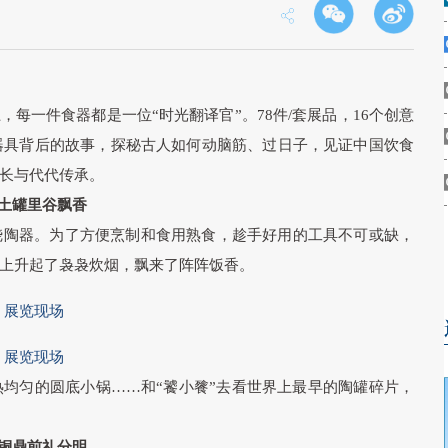
每一件食器都是一位“时光翻译官”。78件/套展品，16个创意
器具背后的故事，探秘古人如何动脑筋、过日子，见证中国饮食
长与代代传承。
土罐里谷飘香
烧陶器。为了方便烹制和食用熟食，趁手好用的工具不可或缺，
上升起了袅袅炊烟，飘来了阵阵饭香。
展览现场
展览现场
均匀的圆底小锅……和“饕小餮”去看世界上最早的陶罐碎片，
铜鼎前礼分明