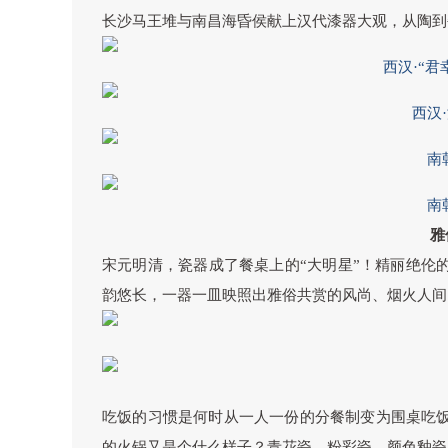
长沙马王堆与南昌海昏侯献上汉代漆器大观，从陶到
西汉·“
西汉
南
南
雅
宋元明清，瓷器成了餐桌上的“大明星”！精丽绝伦
韵悠长，一器一皿映照出雅俗共赏的风尚、烟火人间
吃饭的习惯是何时从一人一份的分餐制变为围桌吃
的火锅又是个什么样子？青花瓷、粉彩瓷、颜色釉瓷