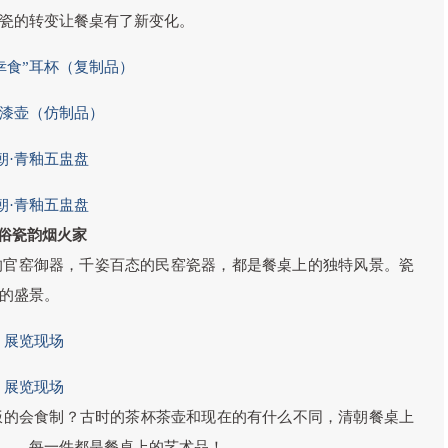
瓷的转变让餐桌有了新变化。
君幸食”耳杯（复制品）
·漆壶（仿制品）
朝·青釉五盅盘
朝·青釉五盅盘
俗瓷韵烟火家
的官窑御器，千姿百态的民窑瓷器，都是餐桌上的独特风景。瓷
的盛景。
展览现场
展览现场
饭的会食制？古时的茶杯茶壶和现在的有什么不同，清朝餐桌上
……每一件都是餐桌上的艺术品！