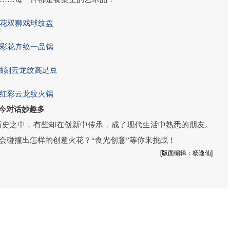
青花双狮戏球纹盘
粉彩花卉纹
一品锅
釉刻云龙纹高足豆
矾红彩云龙纹火锅
今对话妙趣多
历史之中，有些却在创新中传承，成了现代生活中熟悉的朋友。
会碰撞出怎样的创意火花？“食光创意”等你来挑战！
[版面编辑：杨逸仙]