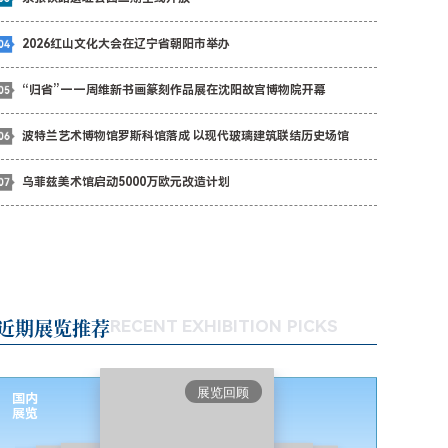
2026红山文化大会在辽宁省朝阳市举办
“归省”——周维新书画篆刻作品展在沈阳故宫博物院开幕
波特兰艺术博物馆罗斯科馆落成 以现代玻璃建筑联结历史场馆
乌菲兹美术馆启动5000万欧元改造计划
近期展览推荐
RECENT EXHIBITION PICKS
展览回顾
国内
展览